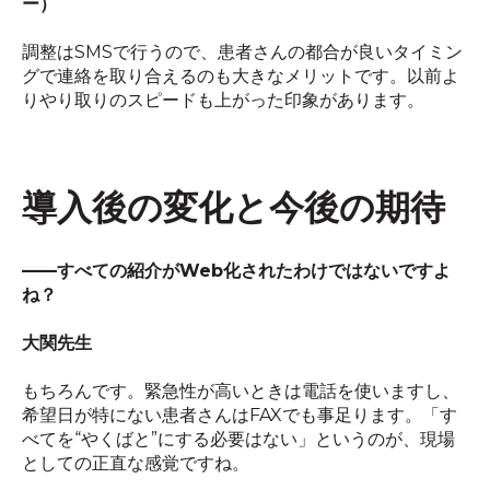
ー
）
調整は
SMS
で行うので、患者さんの都合が良いタイミン
グで連絡を取り合えるのも大きなメリットです。以前よ
りやり取りのスピードも上がった印象があります。
導入後の変化と今後の期待
――
すべての紹介が
Web
化されたわけではないですよ
ね？
大関先生
もちろんです。緊急性が高いときは電話を使いますし、
希望日が特にない患者さんは
FAX
でも事足ります。「す
べてを“やくばと”にする必要はない」というのが、現場
としての正直な感覚ですね。