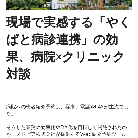
現場で実感する「やく
ばと病診連携」の効
果、病院×クリニック
対談
病院への患者紹介予約は、従来、電話や
FAX
が主流でし
た。
そうした業務の効率化や
DX
化を目指して開発されたの
が、メドピア株式会社が提供する
Web
紹介予約ツール