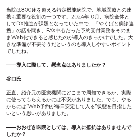
当院は
800
床を超える特定機能病院で、地域医療との連
携も重要な役割の一つです。
2024
年
10
月、病院全体と
して
DX
推進が課題となっていた中で、「やくばと病診連
携」の話を聞き、
FAX
中心だった予約受付業務をそのま
ま
Web
化できると感じたのが導入のきっかけでした。大
きな準備が不要そうだというのも導入しやすいポイント
でしたね。
――
導入に際して、懸念点はありましたか？
谷口氏
正直、紹介元の医療機関にどこまで周知できるか、実際
に使ってもらえるかには不安がありました。でも、やる
からには
“Web
予約が毎日安定して入る
”
状態を目指した
いという思いがありました。
――
おおぜき医院としては、導入に抵抗はありませんで
したか？